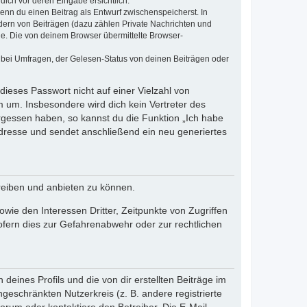
dich vor deren Eingabe ersichtlich.
wenn du einen Beitrag als Entwurf zwischenspeicherst. In
dern von Beiträgen (dazu zählen Private Nachrichten und
e. Die von deinem Browser übermittelte Browser-
 bei Umfragen, der Gelesen-Status von deinen Beiträgen oder
dieses Passwort nicht auf einer Vielzahl von
 um. Insbesondere wird dich kein Vertreter des
ergessen haben, so kannst du die Funktion „Ich habe
resse und sendet anschließend ein neu generiertes
reiben und anbieten zu können.
ie den Interessen Dritter, Zeitpunkte von Zugriffen
fern dies zur Gefahrenabwehr oder zur rechtlichen
eines Profils und die von dir erstellten Beiträge im
ngeschränkten Nutzerkreis (z. B. andere registrierte