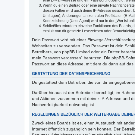
eine E-Mail-Adresse und ein Passwort notwendig. Wenn du
Wenn du einen Beitrag oder eine private Nachricht erste
diesen Fällen wird auch deine IP-Adresse gespeichert. 
Umfragen), Änderungen an zentralen Profildaten (E-Mai
Kennzeichnung (User Agent) wird nur in der „Wer ist onl
Schließlich erfordern einzelne Funktionen des Boards,
explizit von dir gesetzte Lesezeichen oder Benachrichti
Dein Passwort wird mit einer Einwege-Verschlüsselung 
Webseiten zu verwenden. Das Passwort ist dein Schlü
Betreibers, von phpBB Limited oder ein Dritter berec
mein Passwort vergessen“ benutzen. Die phpBB-Softw
Passwort an diese Adresse, mit dem du dann auf das 
GESTATTUNG DER DATENSPEICHERUNG
Du gestattest dem Betreiber, die von dir eingegeben
Darüber hinaus ist der Betreiber berechtigt, im Rahm
und Aktionen zusammen mit deiner IP-Adresse und de
Nachverfolgbarkeit notwendig ist.
REGELUNGEN BEZÜGLICH DER WEITERGABE DEINE
Zweck eines Boards ist es, einen Austausch mit andere
Internet öffentlich zugänglich sein können. Der Betrei