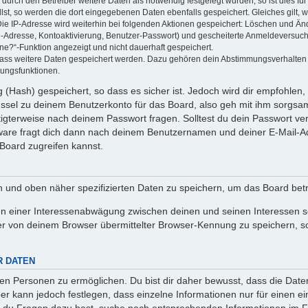
rch den Betreiber weitere Daten als notwendig festgelegt wurden, so ist dies für 
llst, so werden die dort eingegebenen Daten ebenfalls gespeichert. Gleiches gilt, 
Die IP-Adresse wird weiterhin bei folgenden Aktionen gespeichert: Löschen und Än
l-Adresse, Kontoaktivierung, Benutzer-Passwort) und gescheiterte Anmeldeversuch
ine?“-Funktion angezeigt und nicht dauerhaft gespeichert.
 dass weitere Daten gespeichert werden. Dazu gehören dein Abstimmungsverhalten
gungsfunktionen.
(Hash) gespeichert, so dass es sicher ist. Jedoch wird dir empfohlen, 
ssel zu deinem Benutzerkonto für das Board, also geh mit ihm sorgsam
htigterweise nach deinem Passwort fragen. Solltest du dein Passwort v
are fragt dich dann nach deinem Benutzernamen und deiner E-Mail-Ad
Board zugreifen kannst.
en und oben näher spezifizierten Daten zu speichern, um das Board bet
en einer Interessenabwägung zwischen deinen und seinen Interessen sow
r von deinem Browser übermittelter Browser-Kennung zu speichern, so
R DATEN
n Personen zu ermöglichen. Du bist dir daher bewusst, dass die Daten d
ber kann jedoch festlegen, dass einzelne Informationen nur für einen ei