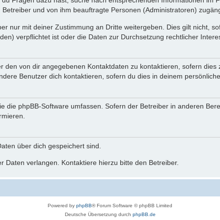
n du Fragen dazu hast, suche nach entsprechenden Informationen im Fo
n Betreiber und von ihm beauftragte Personen (Administratoren) zugäng
r nur mit deiner Zustimmung an Dritte weitergeben. Dies gilt nicht, s
n) verpflichtet ist oder die Daten zur Durchsetzung rechtlicher Interes
er den von dir angegebenen Kontaktdaten zu kontaktieren, sofern dies 
andere Benutzer dich kontaktieren, sofern du dies in deinem persönliche
, die die phpBB-Software umfassen. Sofern der Betreiber in anderen Be
ormieren.
 Daten über dich gespeichert sind.
 Daten verlangen. Kontaktiere hierzu bitte den Betreiber.
Powered by
phpBB
® Forum Software © phpBB Limited
Deutsche Übersetzung durch
phpBB.de