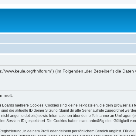
ttps://www.keule.org/hhlforum“) (im Folgenden „der Betreiber“) die Dat
ammelt:
s Boards mehrere Cookies. Cookies sind kleine Textdateien, die dein Browser als
 sind die aktuelle ID deiner Sitzung (damit dir alle Seitenaufrufe zugeordnet werd
u nicht angemeldet bist) sowie Informationen über deine Teilnahme an Umfragen (s
eine Session-ID gespeichert. Die Cookies haben standardmäßig eine Gültigkeit von 
Registrierung, in deinem Profil oder deinem persönlichem Bereich angibst. Für di