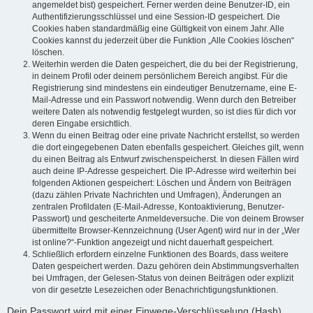
angemeldet bist) gespeichert. Ferner werden deine Benutzer-ID, ein
Authentifizierungsschlüssel und eine Session-ID gespeichert. Die
Cookies haben standardmäßig eine Gültigkeit von einem Jahr. Alle
Cookies kannst du jederzeit über die Funktion „Alle Cookies löschen“
löschen.
Weiterhin werden die Daten gespeichert, die du bei der Registrierung,
in deinem Profil oder deinem persönlichem Bereich angibst. Für die
Registrierung sind mindestens ein eindeutiger Benutzername, eine E-
Mail-Adresse und ein Passwort notwendig. Wenn durch den Betreiber
weitere Daten als notwendig festgelegt wurden, so ist dies für dich vor
deren Eingabe ersichtlich.
Wenn du einen Beitrag oder eine private Nachricht erstellst, so werden
die dort eingegebenen Daten ebenfalls gespeichert. Gleiches gilt, wenn
du einen Beitrag als Entwurf zwischenspeicherst. In diesen Fällen wird
auch deine IP-Adresse gespeichert. Die IP-Adresse wird weiterhin bei
folgenden Aktionen gespeichert: Löschen und Ändern von Beiträgen
(dazu zählen Private Nachrichten und Umfragen), Änderungen an
zentralen Profildaten (E-Mail-Adresse, Kontoaktivierung, Benutzer-
Passwort) und gescheiterte Anmeldeversuche. Die von deinem Browser
übermittelte Browser-Kennzeichnung (User Agent) wird nur in der „Wer
ist online?“-Funktion angezeigt und nicht dauerhaft gespeichert.
Schließlich erfordern einzelne Funktionen des Boards, dass weitere
Daten gespeichert werden. Dazu gehören dein Abstimmungsverhalten
bei Umfragen, der Gelesen-Status von deinen Beiträgen oder explizit
von dir gesetzte Lesezeichen oder Benachrichtigungsfunktionen.
Dein Passwort wird mit einer Einwege-Verschlüsselung (Hash)