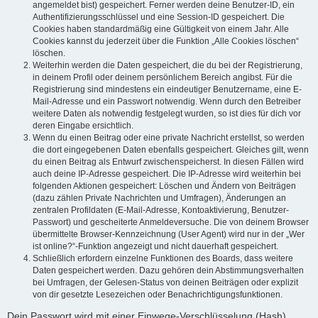
angemeldet bist) gespeichert. Ferner werden deine Benutzer-ID, ein
Authentifizierungsschlüssel und eine Session-ID gespeichert. Die
Cookies haben standardmäßig eine Gültigkeit von einem Jahr. Alle
Cookies kannst du jederzeit über die Funktion „Alle Cookies löschen“
löschen.
Weiterhin werden die Daten gespeichert, die du bei der Registrierung,
in deinem Profil oder deinem persönlichem Bereich angibst. Für die
Registrierung sind mindestens ein eindeutiger Benutzername, eine E-
Mail-Adresse und ein Passwort notwendig. Wenn durch den Betreiber
weitere Daten als notwendig festgelegt wurden, so ist dies für dich vor
deren Eingabe ersichtlich.
Wenn du einen Beitrag oder eine private Nachricht erstellst, so werden
die dort eingegebenen Daten ebenfalls gespeichert. Gleiches gilt, wenn
du einen Beitrag als Entwurf zwischenspeicherst. In diesen Fällen wird
auch deine IP-Adresse gespeichert. Die IP-Adresse wird weiterhin bei
folgenden Aktionen gespeichert: Löschen und Ändern von Beiträgen
(dazu zählen Private Nachrichten und Umfragen), Änderungen an
zentralen Profildaten (E-Mail-Adresse, Kontoaktivierung, Benutzer-
Passwort) und gescheiterte Anmeldeversuche. Die von deinem Browser
übermittelte Browser-Kennzeichnung (User Agent) wird nur in der „Wer
ist online?“-Funktion angezeigt und nicht dauerhaft gespeichert.
Schließlich erfordern einzelne Funktionen des Boards, dass weitere
Daten gespeichert werden. Dazu gehören dein Abstimmungsverhalten
bei Umfragen, der Gelesen-Status von deinen Beiträgen oder explizit
von dir gesetzte Lesezeichen oder Benachrichtigungsfunktionen.
Dein Passwort wird mit einer Einwege-Verschlüsselung (Hash)