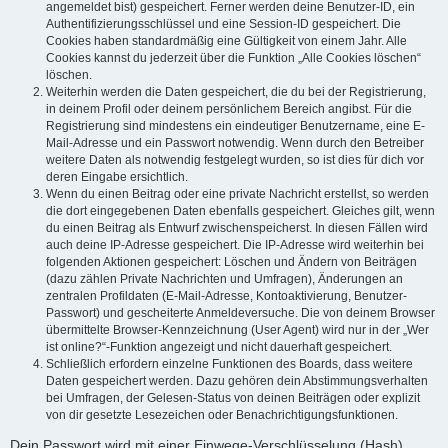
angemeldet bist) gespeichert. Ferner werden deine Benutzer-ID, ein
Authentifizierungsschlüssel und eine Session-ID gespeichert. Die
Cookies haben standardmäßig eine Gültigkeit von einem Jahr. Alle
Cookies kannst du jederzeit über die Funktion „Alle Cookies löschen“
löschen.
Weiterhin werden die Daten gespeichert, die du bei der Registrierung,
in deinem Profil oder deinem persönlichem Bereich angibst. Für die
Registrierung sind mindestens ein eindeutiger Benutzername, eine E-
Mail-Adresse und ein Passwort notwendig. Wenn durch den Betreiber
weitere Daten als notwendig festgelegt wurden, so ist dies für dich vor
deren Eingabe ersichtlich.
Wenn du einen Beitrag oder eine private Nachricht erstellst, so werden
die dort eingegebenen Daten ebenfalls gespeichert. Gleiches gilt, wenn
du einen Beitrag als Entwurf zwischenspeicherst. In diesen Fällen wird
auch deine IP-Adresse gespeichert. Die IP-Adresse wird weiterhin bei
folgenden Aktionen gespeichert: Löschen und Ändern von Beiträgen
(dazu zählen Private Nachrichten und Umfragen), Änderungen an
zentralen Profildaten (E-Mail-Adresse, Kontoaktivierung, Benutzer-
Passwort) und gescheiterte Anmeldeversuche. Die von deinem Browser
übermittelte Browser-Kennzeichnung (User Agent) wird nur in der „Wer
ist online?“-Funktion angezeigt und nicht dauerhaft gespeichert.
Schließlich erfordern einzelne Funktionen des Boards, dass weitere
Daten gespeichert werden. Dazu gehören dein Abstimmungsverhalten
bei Umfragen, der Gelesen-Status von deinen Beiträgen oder explizit
von dir gesetzte Lesezeichen oder Benachrichtigungsfunktionen.
Dein Passwort wird mit einer Einwege-Verschlüsselung (Hash)