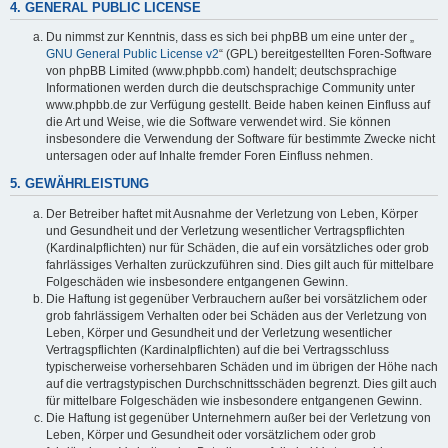
4. GENERAL PUBLIC LICENSE
Du nimmst zur Kenntnis, dass es sich bei phpBB um eine unter der „
GNU General Public License v2
“ (GPL) bereitgestellten Foren-Software
von phpBB Limited (www.phpbb.com) handelt; deutschsprachige
Informationen werden durch die deutschsprachige Community unter
www.phpbb.de zur Verfügung gestellt. Beide haben keinen Einfluss auf
die Art und Weise, wie die Software verwendet wird. Sie können
insbesondere die Verwendung der Software für bestimmte Zwecke nicht
untersagen oder auf Inhalte fremder Foren Einfluss nehmen.
5. GEWÄHRLEISTUNG
Der Betreiber haftet mit Ausnahme der Verletzung von Leben, Körper
und Gesundheit und der Verletzung wesentlicher Vertragspflichten
(Kardinalpflichten) nur für Schäden, die auf ein vorsätzliches oder grob
fahrlässiges Verhalten zurückzuführen sind. Dies gilt auch für mittelbare
Folgeschäden wie insbesondere entgangenen Gewinn.
Die Haftung ist gegenüber Verbrauchern außer bei vorsätzlichem oder
grob fahrlässigem Verhalten oder bei Schäden aus der Verletzung von
Leben, Körper und Gesundheit und der Verletzung wesentlicher
Vertragspflichten (Kardinalpflichten) auf die bei Vertragsschluss
typischerweise vorhersehbaren Schäden und im übrigen der Höhe nach
auf die vertragstypischen Durchschnittsschäden begrenzt. Dies gilt auch
für mittelbare Folgeschäden wie insbesondere entgangenen Gewinn.
Die Haftung ist gegenüber Unternehmern außer bei der Verletzung von
Leben, Körper und Gesundheit oder vorsätzlichem oder grob