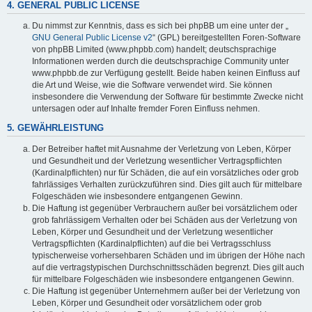
4. GENERAL PUBLIC LICENSE
Du nimmst zur Kenntnis, dass es sich bei phpBB um eine unter der „
GNU General Public License v2
“ (GPL) bereitgestellten Foren-Software
von phpBB Limited (www.phpbb.com) handelt; deutschsprachige
Informationen werden durch die deutschsprachige Community unter
www.phpbb.de zur Verfügung gestellt. Beide haben keinen Einfluss auf
die Art und Weise, wie die Software verwendet wird. Sie können
insbesondere die Verwendung der Software für bestimmte Zwecke nicht
untersagen oder auf Inhalte fremder Foren Einfluss nehmen.
5. GEWÄHRLEISTUNG
Der Betreiber haftet mit Ausnahme der Verletzung von Leben, Körper
und Gesundheit und der Verletzung wesentlicher Vertragspflichten
(Kardinalpflichten) nur für Schäden, die auf ein vorsätzliches oder grob
fahrlässiges Verhalten zurückzuführen sind. Dies gilt auch für mittelbare
Folgeschäden wie insbesondere entgangenen Gewinn.
Die Haftung ist gegenüber Verbrauchern außer bei vorsätzlichem oder
grob fahrlässigem Verhalten oder bei Schäden aus der Verletzung von
Leben, Körper und Gesundheit und der Verletzung wesentlicher
Vertragspflichten (Kardinalpflichten) auf die bei Vertragsschluss
typischerweise vorhersehbaren Schäden und im übrigen der Höhe nach
auf die vertragstypischen Durchschnittsschäden begrenzt. Dies gilt auch
für mittelbare Folgeschäden wie insbesondere entgangenen Gewinn.
Die Haftung ist gegenüber Unternehmern außer bei der Verletzung von
Leben, Körper und Gesundheit oder vorsätzlichem oder grob