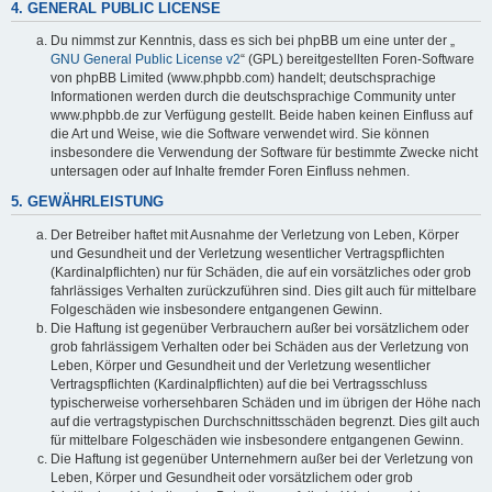
4. GENERAL PUBLIC LICENSE
Du nimmst zur Kenntnis, dass es sich bei phpBB um eine unter der „
GNU General Public License v2
“ (GPL) bereitgestellten Foren-Software
von phpBB Limited (www.phpbb.com) handelt; deutschsprachige
Informationen werden durch die deutschsprachige Community unter
www.phpbb.de zur Verfügung gestellt. Beide haben keinen Einfluss auf
die Art und Weise, wie die Software verwendet wird. Sie können
insbesondere die Verwendung der Software für bestimmte Zwecke nicht
untersagen oder auf Inhalte fremder Foren Einfluss nehmen.
5. GEWÄHRLEISTUNG
Der Betreiber haftet mit Ausnahme der Verletzung von Leben, Körper
und Gesundheit und der Verletzung wesentlicher Vertragspflichten
(Kardinalpflichten) nur für Schäden, die auf ein vorsätzliches oder grob
fahrlässiges Verhalten zurückzuführen sind. Dies gilt auch für mittelbare
Folgeschäden wie insbesondere entgangenen Gewinn.
Die Haftung ist gegenüber Verbrauchern außer bei vorsätzlichem oder
grob fahrlässigem Verhalten oder bei Schäden aus der Verletzung von
Leben, Körper und Gesundheit und der Verletzung wesentlicher
Vertragspflichten (Kardinalpflichten) auf die bei Vertragsschluss
typischerweise vorhersehbaren Schäden und im übrigen der Höhe nach
auf die vertragstypischen Durchschnittsschäden begrenzt. Dies gilt auch
für mittelbare Folgeschäden wie insbesondere entgangenen Gewinn.
Die Haftung ist gegenüber Unternehmern außer bei der Verletzung von
Leben, Körper und Gesundheit oder vorsätzlichem oder grob