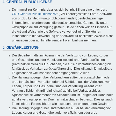
4. GENERAL PUBLIC LICENSE
Du nimmst zur Kenntnis, dass es sich bei phpBB um eine unter der „
GNU General Public License v2
“ (GPL) bereitgestellten Foren-Software
von phpBB Limited (www.phpbb.com) handelt; deutschsprachige
Informationen werden durch die deutschsprachige Community unter
www.phpbb.de zur Verfügung gestellt. Beide haben keinen Einfluss auf
die Art und Weise, wie die Software verwendet wird. Sie können
insbesondere die Verwendung der Software für bestimmte Zwecke nicht
untersagen oder auf Inhalte fremder Foren Einfluss nehmen.
5. GEWÄHRLEISTUNG
Der Betreiber haftet mit Ausnahme der Verletzung von Leben, Körper
und Gesundheit und der Verletzung wesentlicher Vertragspflichten
(Kardinalpflichten) nur für Schäden, die auf ein vorsätzliches oder grob
fahrlässiges Verhalten zurückzuführen sind. Dies gilt auch für mittelbare
Folgeschäden wie insbesondere entgangenen Gewinn.
Die Haftung ist gegenüber Verbrauchern außer bei vorsätzlichem oder
grob fahrlässigem Verhalten oder bei Schäden aus der Verletzung von
Leben, Körper und Gesundheit und der Verletzung wesentlicher
Vertragspflichten (Kardinalpflichten) auf die bei Vertragsschluss
typischerweise vorhersehbaren Schäden und im übrigen der Höhe nach
auf die vertragstypischen Durchschnittsschäden begrenzt. Dies gilt auch
für mittelbare Folgeschäden wie insbesondere entgangenen Gewinn.
Die Haftung ist gegenüber Unternehmern außer bei der Verletzung von
Leben, Körper und Gesundheit oder vorsätzlichem oder grob